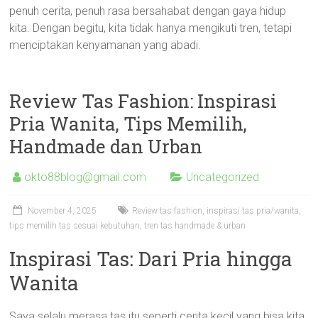
penuh cerita, penuh rasa bersahabat dengan gaya hidup
kita. Dengan begitu, kita tidak hanya mengikuti tren, tetapi
menciptakan kenyamanan yang abadi.
Review Tas Fashion: Inspirasi
Pria Wanita, Tips Memilih,
Handmade dan Urban
okto88blog@gmail.com
Uncategorized
November 4, 2025
Review tas fashion, inspirasi tas pria/wanita,
tips memilih tas sesuai kebutuhan, tren tas handmade & urban
Inspirasi Tas: Dari Pria hingga
Wanita
Saya selalu merasa tas itu seperti cerita kecil yang bisa kita