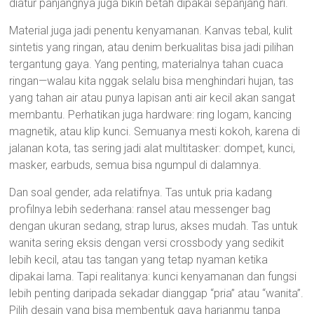
diatur panjangnya juga bikin betah dipakai sepanjang hari.
Material juga jadi penentu kenyamanan. Kanvas tebal, kulit
sintetis yang ringan, atau denim berkualitas bisa jadi pilihan
tergantung gaya. Yang penting, materialnya tahan cuaca
ringan—walau kita nggak selalu bisa menghindari hujan, tas
yang tahan air atau punya lapisan anti air kecil akan sangat
membantu. Perhatikan juga hardware: ring logam, kancing
magnetik, atau klip kunci. Semuanya mesti kokoh, karena di
jalanan kota, tas sering jadi alat multitasker: dompet, kunci,
masker, earbuds, semua bisa ngumpul di dalamnya.
Dan soal gender, ada relatifnya. Tas untuk pria kadang
profilnya lebih sederhana: ransel atau messenger bag
dengan ukuran sedang, strap lurus, akses mudah. Tas untuk
wanita sering eksis dengan versi crossbody yang sedikit
lebih kecil, atau tas tangan yang tetap nyaman ketika
dipakai lama. Tapi realitanya: kunci kenyamanan dan fungsi
lebih penting daripada sekadar dianggap “pria” atau “wanita”.
Pilih desain yang bisa membentuk gaya harianmu tanpa