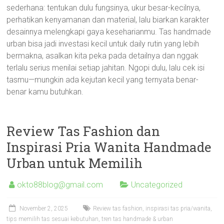
sederhana: tentukan dulu fungsinya, ukur besar-kecilnya,
perhatikan kenyamanan dan material, lalu biarkan karakter
desainnya melengkapi gaya keseharianmu. Tas handmade
urban bisa jadi investasi kecil untuk daily rutin yang lebih
bermakna, asalkan kita peka pada detailnya dan nggak
terlalu serius menilai setiap jahitan. Ngopi dulu, lalu cek isi
tasmu—mungkin ada kejutan kecil yang ternyata benar-
benar kamu butuhkan.
Review Tas Fashion dan
Inspirasi Pria Wanita Handmade
Urban untuk Memilih
okto88blog@gmail.com
Uncategorized
November 2, 2025
Review tas fashion, inspirasi tas pria/wanita,
tips memilih tas sesuai kebutuhan, tren tas handmade & urban