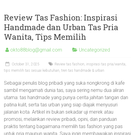
Review Tas Fashion: Inspirasi
Handmade dan Urban Tas Pria
Wanita, Tips Memilih
okto88blog@gmail.com
Uncategorized
October 31, 2025
Review tas fashion, inspirasi tas pria/wanita,
tips memilih tas sesuai kebutuhan, tren tas handmade & urban
Sebagai penulis blog pribadi yang suka nongkrong di kafe
sambil mengamati dunia tas, saya sering nemu dua aliran
utama: tas handmade yang punya cerita jahitan tangan dan
patina kulit, serta tas urban yang siap diajak menyusuri
jalanan kota. Artikel ini bukan sekadar uji merek atau
promosi, melainkan review pribadi, opini, dan panduan
praktis tentang bagaimana memilih tas fashion yang pas
untuk pria maupun wanita. Saya ingin membawakan inspirasi