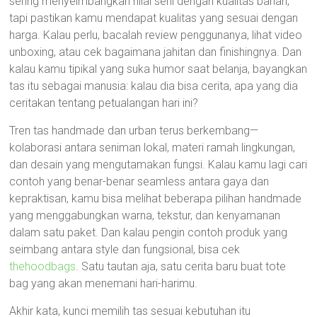
sering menyeimbangkan nilai seni dengan kualitas bahan,
tapi pastikan kamu mendapat kualitas yang sesuai dengan
harga. Kalau perlu, bacalah review penggunanya, lihat video
unboxing, atau cek bagaimana jahitan dan finishingnya. Dan
kalau kamu tipikal yang suka humor saat belanja, bayangkan
tas itu sebagai manusia: kalau dia bisa cerita, apa yang dia
ceritakan tentang petualangan hari ini?
Tren tas handmade dan urban terus berkembang—
kolaborasi antara seniman lokal, materi ramah lingkungan,
dan desain yang mengutamakan fungsi. Kalau kamu lagi cari
contoh yang benar-benar seamless antara gaya dan
kepraktisan, kamu bisa melihat beberapa pilihan handmade
yang menggabungkan warna, tekstur, dan kenyamanan
dalam satu paket. Dan kalau pengin contoh produk yang
seimbang antara style dan fungsional, bisa cek
thehoodbags
. Satu tautan aja, satu cerita baru buat tote
bag yang akan menemani hari-harimu.
Akhir kata, kunci memilih tas sesuai kebutuhan itu