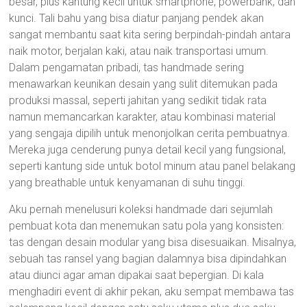
besar, plus kantung kecil untuk smartphone, powerbank, dan
kunci. Tali bahu yang bisa diatur panjang pendek akan
sangat membantu saat kita sering berpindah-pindah antara
naik motor, berjalan kaki, atau naik transportasi umum.
Dalam pengamatan pribadi, tas handmade sering
menawarkan keunikan desain yang sulit ditemukan pada
produksi massal, seperti jahitan yang sedikit tidak rata
namun memancarkan karakter, atau kombinasi material
yang sengaja dipilih untuk menonjolkan cerita pembuatnya.
Mereka juga cenderung punya detail kecil yang fungsional,
seperti kantung side untuk botol minum atau panel belakang
yang breathable untuk kenyamanan di suhu tinggi.
Aku pernah menelusuri koleksi handmade dari sejumlah
pembuat kota dan menemukan satu pola yang konsisten:
tas dengan desain modular yang bisa disesuaikan. Misalnya,
sebuah tas ransel yang bagian dalamnya bisa dipindahkan
atau diunci agar aman dipakai saat bepergian. Di kala
menghadiri event di akhir pekan, aku sempat membawa tas