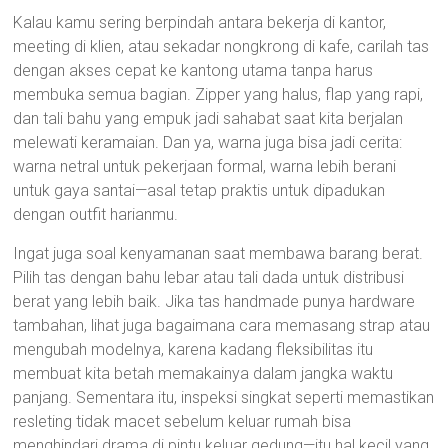
Kalau kamu sering berpindah antara bekerja di kantor,
meeting di klien, atau sekadar nongkrong di kafe, carilah tas
dengan akses cepat ke kantong utama tanpa harus
membuka semua bagian. Zipper yang halus, flap yang rapi,
dan tali bahu yang empuk jadi sahabat saat kita berjalan
melewati keramaian. Dan ya, warna juga bisa jadi cerita:
warna netral untuk pekerjaan formal, warna lebih berani
untuk gaya santai—asal tetap praktis untuk dipadukan
dengan outfit harianmu.
Ingat juga soal kenyamanan saat membawa barang berat.
Pilih tas dengan bahu lebar atau tali dada untuk distribusi
berat yang lebih baik. Jika tas handmade punya hardware
tambahan, lihat juga bagaimana cara memasang strap atau
mengubah modelnya, karena kadang fleksibilitas itu
membuat kita betah memakainya dalam jangka waktu
panjang. Sementara itu, inspeksi singkat seperti memastikan
resleting tidak macet sebelum keluar rumah bisa
menghindari drama di pintu keluar gedung—itu hal kecil yang