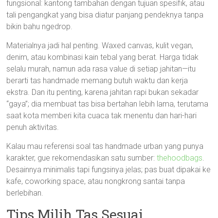
fungsional: kantong tambahan dengan tujuan spesifik, atau
tali pengangkat yang bisa diatur panjang pendeknya tanpa
bikin bahu ngedrop.
Materialnya jadi hal penting. Waxed canvas, kulit vegan,
denim, atau kombinasi kain tebal yang berat. Harga tidak
selalu murah, namun ada rasa value di setiap jahitan—itu
berarti tas handmade memang butuh waktu dan kerja
ekstra. Dan itu penting, karena jahitan rapi bukan sekadar
“gaya”; dia membuat tas bisa bertahan lebih lama, terutama
saat kota memberi kita cuaca tak menentu dan hari-hari
penuh aktivitas.
Kalau mau referensi soal tas handmade urban yang punya
karakter, gue rekomendasikan satu sumber:
thehoodbags
.
Desainnya minimalis tapi fungsinya jelas; pas buat dipakai ke
kafe, coworking space, atau nongkrong santai tanpa
berlebihan.
Tips Milih Tas Sesuai