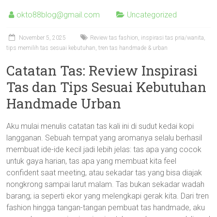
okto88blog@gmail.com
Uncategorized
November 5, 2025
Review tas fashion, inspirasi tas pria/wanita,
tips memilih tas sesuai kebutuhan, tren tas handmade & urban
Catatan Tas: Review Inspirasi
Tas dan Tips Sesuai Kebutuhan
Handmade Urban
Aku mulai menulis catatan tas kali ini di sudut kedai kopi
langganan. Sebuah tempat yang aromanya selalu berhasil
membuat ide-ide kecil jadi lebih jelas: tas apa yang cocok
untuk gaya harian, tas apa yang membuat kita feel
confident saat meeting, atau sekadar tas yang bisa diajak
nongkrong sampai larut malam. Tas bukan sekadar wadah
barang; ia seperti ekor yang melengkapi gerak kita. Dari tren
fashion hingga tangan-tangan pembuat tas handmade, aku