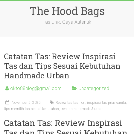
Skip
The Hood Bags
to
content
Tas Unik, Gaya Autentik
Catatan Tas: Review Inspirasi
Tas dan Tips Sesuai Kebutuhan
Handmade Urban
okto88blog@gmail.com
Uncategorized
November 5, 2025
Review tas fashion, inspirasi tas pria/wanita,
tips memilih tas sesuai kebutuhan, tren tas handmade & urban
Catatan Tas: Review Inspirasi
Tas dan Tips Sesuai Kebutuhan