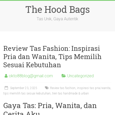
Skip
The Hood Bags
to
content
Tas Unik, Gaya Autentik
Review Tas Fashion: Inspirasi
Pria dan Wanita, Tips Memilih
Sesuai Kebutuhan
okto88blog@gmail.com
Uncategorized
September 23, 2025
Review tas fashion, inspirasi tas pria/wanita,
tips memilih tas sesuai kebutuhan, tren tas handmade & urban
Gaya Tas: Pria, Wanita, dan
Cerita Aku