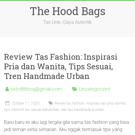
Skip
The Hood Bags
to
content
Tas Unik, Gaya Autentik
Review Tas Fashion: Inspirasi
Pria dan Wanita, Tips Sesuai,
Tren Handmade Urban
okto88blog@gmail.com
Uncategorized
October 11, 2025
Review tas fashion, inspirasi tas pria/wanita,
tips memilih tas sesuai kebutuhan, tren tas handmade & urban
Baru-baru ini aku lagi tergila-gila sama tas fashion yang bisa
jadi teman setia seharian. Aku nggak termasuk tipe yang