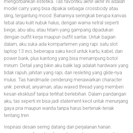
mengorbankan estetika. Tas favoritku akhir-akhir ini adalah
model carry yang bisa dipakai sebagai crossbody atau
sling, tergantung mood. Bahannya seringkali berupa kanvas
tebal atau kulit nubuk halus, dengan warna netral seperti
beige, abu-abu, atau hitam yang gampang dipadukan
dengan outfit kerja maupun outfit santai. Untuk bagian
dalam, aku suka ada kompartemen yang rapi: satu slot
laptop 13 inci, beberapa saku kecil untuk kartu, kabel, dan
power bank, plus kantong yang bisa menampung botol
minum. Detail yang bikin aku balik lagi adalah hardware yang
tidak rapuh, jahitan yang rapi, dan resleting yang glide-nya
mulus. Tas handmade cenderung menawarkan character
unik: perekat, anyaman, atau waxed thread yang memberi
kesan eksklusif tanpa terlihat berlebihan. Dalam pandangan
aku, tas seperti ini bisa jadi statement kecil untuk menunjang
gaya pria maupun wanita tanpa harus berteriak-teriak
tentang tren.
Inspirasi desain sering datang dari perjalanan harian: