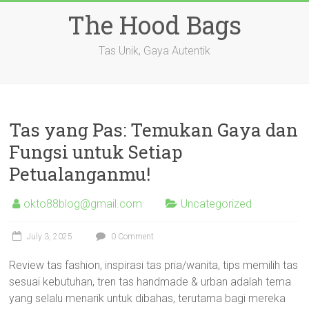
Skip
The Hood Bags
to
content
Tas Unik, Gaya Autentik
Tas yang Pas: Temukan Gaya dan
Fungsi untuk Setiap
Petualanganmu!
okto88blog@gmail.com
Uncategorized
July 3, 2025
0 Comment
Review tas fashion, inspirasi tas pria/wanita, tips memilih tas
sesuai kebutuhan, tren tas handmade & urban adalah tema
yang selalu menarik untuk dibahas, terutama bagi mereka