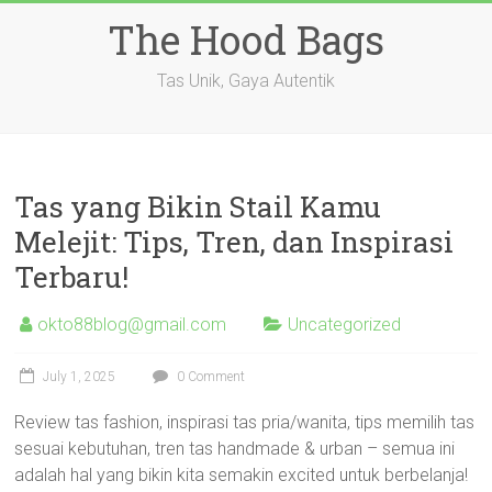
Skip
The Hood Bags
to
content
Tas Unik, Gaya Autentik
Tas yang Bikin Stail Kamu
Melejit: Tips, Tren, dan Inspirasi
Terbaru!
okto88blog@gmail.com
Uncategorized
July 1, 2025
0 Comment
Review tas fashion, inspirasi tas pria/wanita, tips memilih tas
sesuai kebutuhan, tren tas handmade & urban – semua ini
adalah hal yang bikin kita semakin excited untuk berbelanja!