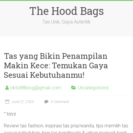
Skip
The Hood Bags
to
content
Tas Unik, Gaya Autentik
Tas yang Bikin Penampilan
Makin Kece: Temukan Gaya
Sesuai Kebutuhanmu!
okto88blog@gmail.com
Uncategorized
June 22, 2025
0 Comment
“`html
Review tas fashion, inspirasi tas pria/wanita, tips memilih tas
sesuai kebutuhan, tren tas handmade & urban menjadi topik