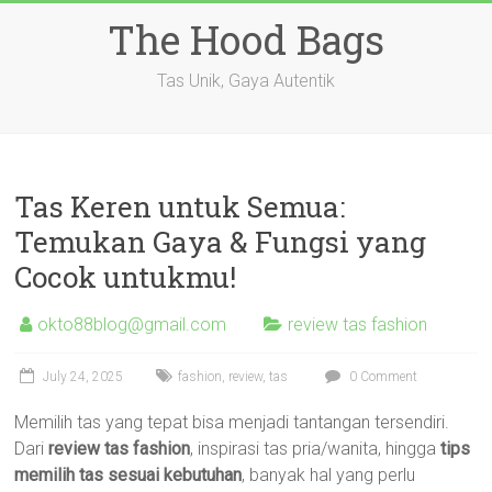
Skip
The Hood Bags
to
content
Tas Unik, Gaya Autentik
Tas Keren untuk Semua:
Temukan Gaya & Fungsi yang
Cocok untukmu!
okto88blog@gmail.com
review tas fashion
July 24, 2025
fashion
,
review
,
tas
0 Comment
Memilih tas yang tepat bisa menjadi tantangan tersendiri.
Dari
review tas fashion
, inspirasi tas pria/wanita, hingga
tips
memilih tas sesuai kebutuhan
, banyak hal yang perlu