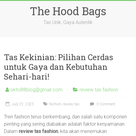
Skip
The Hood Bags
to
content
Tas Unik, Gaya Autentik
Tas Kekinian: Pilihan Cerdas
untuk Gaya dan Kebutuhan
Sehari-hari!
okto88blog@gmail.com
review tas fashion
July 22, 2025
fashion
,
review
,
tas
0 Comment
Tren fashion terus berkembang, dan salah satu komponen
penting yang sering diabaikan adalah faktor kenyamanan.
Dalam
review tas fashion
, kita akan menemukan