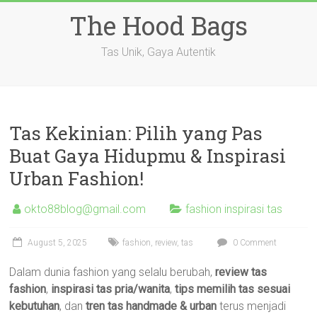
Skip
The Hood Bags
to
content
Tas Unik, Gaya Autentik
Tas Kekinian: Pilih yang Pas
Buat Gaya Hidupmu & Inspirasi
Urban Fashion!
okto88blog@gmail.com
fashion inspirasi tas
August 5, 2025
fashion
,
review
,
tas
0 Comment
Dalam dunia fashion yang selalu berubah,
review tas
fashion
,
inspirasi tas pria/wanita
,
tips memilih tas sesuai
kebutuhan
, dan
tren tas handmade & urban
terus menjadi