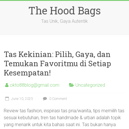
Skip
The Hood Bags
to
content
Tas Unik, Gaya Autentik
Tas Kekinian: Pilih, Gaya, dan
Temukan Favoritmu di Setiap
Kesempatan!
okto88blog@gmail.com
Uncategorized
June 10, 2025
0 Comment
Review tas fashion, inspirasi tas pria/wanita, tips memilih tas
sesuai kebutuhan, tren tas handmade & urban adalah topik
yang menarik untuk kita bahas saat ini. Tas bukan hanya