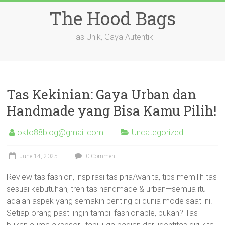
Skip
The Hood Bags
to
content
Tas Unik, Gaya Autentik
Tas Kekinian: Gaya Urban dan
Handmade yang Bisa Kamu Pilih!
okto88blog@gmail.com
Uncategorized
June 14, 2025
0 Comment
Review tas fashion, inspirasi tas pria/wanita, tips memilih tas
sesuai kebutuhan, tren tas handmade & urban—semua itu
adalah aspek yang semakin penting di dunia mode saat ini.
Setiap orang pasti ingin tampil fashionable, bukan? Tas