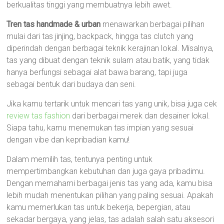
berkualitas tinggi yang membuatnya lebih awet.
Tren tas handmade & urban
menawarkan berbagai pilihan
mulai dari tas jinjing, backpack, hingga tas clutch yang
diperindah dengan berbagai teknik kerajinan lokal. Misalnya,
tas yang dibuat dengan teknik sulam atau batik, yang tidak
hanya berfungsi sebagai alat bawa barang, tapi juga
sebagai bentuk dari budaya dan seni.
Jika kamu tertarik untuk mencari tas yang unik, bisa juga cek
review tas fashion
dari berbagai merek dan desainer lokal.
Siapa tahu, kamu menemukan tas impian yang sesuai
dengan vibe dan kepribadian kamu!
Dalam memilih tas, tentunya penting untuk
mempertimbangkan kebutuhan dan juga gaya pribadimu.
Dengan memahami berbagai jenis tas yang ada, kamu bisa
lebih mudah menentukan pilihan yang paling sesuai. Apakah
kamu memerlukan tas untuk bekerja, bepergian, atau
sekadar bergaya, yang jelas, tas adalah salah satu aksesori