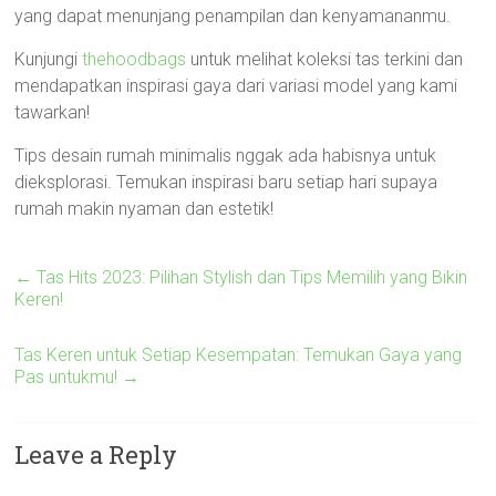
yang dapat menunjang penampilan dan kenyamananmu.
Kunjungi
thehoodbags
untuk melihat koleksi tas terkini dan
mendapatkan inspirasi gaya dari variasi model yang kami
tawarkan!
Tips desain rumah minimalis nggak ada habisnya untuk
dieksplorasi. Temukan inspirasi baru setiap hari supaya
rumah makin nyaman dan estetik!
←
Tas Hits 2023: Pilihan Stylish dan Tips Memilih yang Bikin
Keren!
Tas Keren untuk Setiap Kesempatan: Temukan Gaya yang
Pas untukmu!
→
Leave a Reply