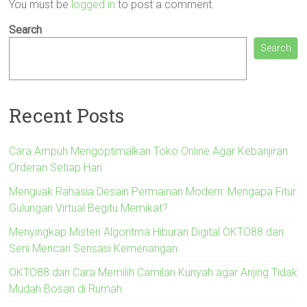
You must be
logged in
to post a comment.
Search
Search
Recent Posts
Cara Ampuh Mengoptimalkan Toko Online Agar Kebanjiran
Orderan Setiap Hari
Menguak Rahasia Desain Permainan Modern: Mengapa Fitur
Gulungan Virtual Begitu Memikat?
Menyingkap Misteri Algoritma Hiburan Digital OKTO88 dan
Seni Mencari Sensasi Kemenangan
OKTO88 dan Cara Memilih Camilan Kunyah agar Anjing Tidak
Mudah Bosan di Rumah