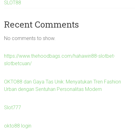
SLOT88
Recent Comments
No comments to show.
https://www.thehoodbags.com/hahawin88-slotbet-
slotbetcuan/
OKTO88 dan Gaya Tas Unik: Menyatukan Tren Fashion
Urban dengan Sentuhan Personalitas Modern
Slot777
okto88 login