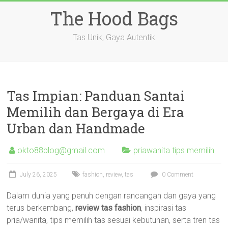
Skip
The Hood Bags
to
content
Tas Unik, Gaya Autentik
Tas Impian: Panduan Santai
Memilih dan Bergaya di Era
Urban dan Handmade
okto88blog@gmail.com
priawanita tips memilih
July 26, 2025
fashion
,
review
,
tas
0 Comment
Dalam dunia yang penuh dengan rancangan dan gaya yang
terus berkembang,
review tas fashion
, inspirasi tas
pria/wanita, tips memilih tas sesuai kebutuhan, serta tren tas