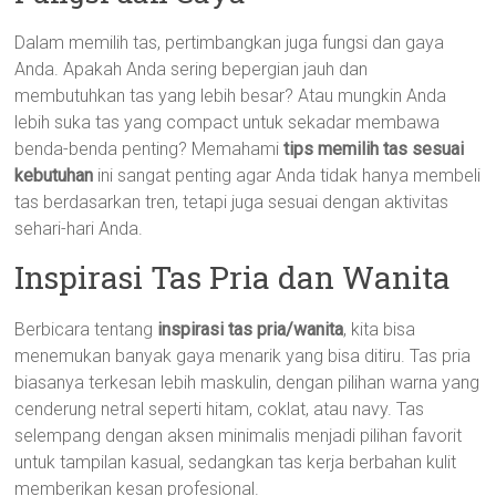
Dalam memilih tas, pertimbangkan juga fungsi dan gaya
Anda. Apakah Anda sering bepergian jauh dan
membutuhkan tas yang lebih besar? Atau mungkin Anda
lebih suka tas yang compact untuk sekadar membawa
benda-benda penting? Memahami
tips memilih tas sesuai
kebutuhan
ini sangat penting agar Anda tidak hanya membeli
tas berdasarkan tren, tetapi juga sesuai dengan aktivitas
sehari-hari Anda.
Inspirasi Tas Pria dan Wanita
Berbicara tentang
inspirasi tas pria/wanita
, kita bisa
menemukan banyak gaya menarik yang bisa ditiru. Tas pria
biasanya terkesan lebih maskulin, dengan pilihan warna yang
cenderung netral seperti hitam, coklat, atau navy. Tas
selempang dengan aksen minimalis menjadi pilihan favorit
untuk tampilan kasual, sedangkan tas kerja berbahan kulit
memberikan kesan profesional.