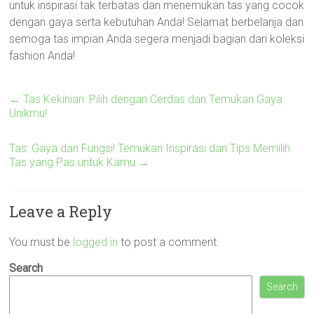
untuk inspirasi tak terbatas dan menemukan tas yang cocok
dengan gaya serta kebutuhan Anda! Selamat berbelanja dan
semoga tas impian Anda segera menjadi bagian dari koleksi
fashion Anda!
←
Tas Kekinian: Pilih dengan Cerdas dan Temukan Gaya
Unikmu!
Tas: Gaya dan Fungsi! Temukan Inspirasi dan Tips Memilih
Tas yang Pas untuk Kamu
→
Leave a Reply
You must be
logged in
to post a comment.
Search
Search