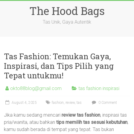
Skip
The Hood Bags
to
content
Tas Unik, Gaya Autentik
Tas Fashion: Temukan Gaya,
Inspirasi, dan Tips Pilih yang
Tepat untukmu!
okto88blog@gmail.com
tas fashion inspirasi
August 4, 2025
fashion
,
review
,
tas
0 Comment
Jika kamu sedang mencari
review tas fashion
, inspirasi tas
pria/wanita, atau bahkan
tips memilih tas sesuai kebutuhan
,
kamu sudah berada di tempat yang tepat. Tas bukan