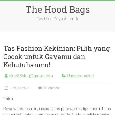
Skip
The Hood Bags
to
content
Tas Unik, Gaya Autentik
Tas Fashion Kekinian: Pilih yang
Cocok untuk Gayamu dan
Kebutuhanmu!
okto88blog@gmail.com
Uncategorized
June 23, 2025
0 Comment
“`html
Review tas fashion, inspirasi tas pria/wanita, tips memilih tas
sesuai kebutuhan, tren tas handmade & urban selalu menjadi