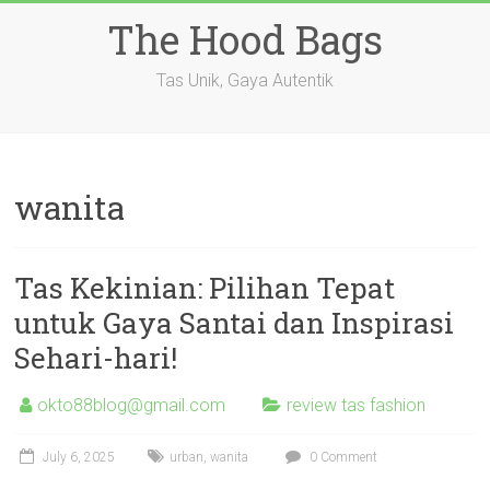
Skip
The Hood Bags
to
content
Tas Unik, Gaya Autentik
wanita
Tas Kekinian: Pilihan Tepat
untuk Gaya Santai dan Inspirasi
Sehari-hari!
okto88blog@gmail.com
review tas fashion
July 6, 2025
urban
,
wanita
0 Comment