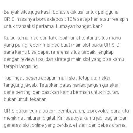
Banyak situs juga kasih bonus eksklusif untuk pengguna
QRIS, misalnya bonus deposit 10% setiap hari atau free spin
untuk transaksi pertama. Lumayan banget, kan?
Kalau kamu mau cari tahu lebih lanjut tentang situs mana
yang paling recommended buat main slot pakai QRIS, Di
sana kamu bisa dapet referensi situs terbaik, lengkap
dengan review, tips, dan strategi main slot yang bisa kamu
terapin langsung.
Tapi ingat, seseru apapun main slot, tetap utamakan
tanggung jawab. Tetapkan batas harian, jangan gunakan
dana penting, dan pastikan kamu bermain untuk hiburan,
bukan untuk tekanan.
QRIS bukan cuma sistem pembayaran, tapi evolusi cara kita
menikmati hiburan digital. Kini saatnya kamu jadi bagian dari
generasi slot online yang cerdas, efisien, dan bebas drama.