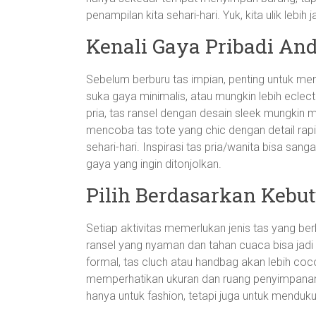
penampilan kita sehari-hari. Yuk, kita ulik lebih
Kenali Gaya Pribadi An
Sebelum berburu tas impian, penting untuk men
suka gaya minimalis, atau mungkin lebih ecle
pria, tas ransel dengan desain sleek mungkin m
mencoba tas tote yang chic dengan detail rapi
sehari-hari. Inspirasi tas pria/wanita bisa sa
gaya yang ingin ditonjolkan.
Pilih Berdasarkan Kebu
Setiap aktivitas memerlukan jenis tas yang berbe
ransel yang nyaman dan tahan cuaca bisa jadi
formal, tas cluch atau handbag akan lebih coc
memperhatikan ukuran dan ruang penyimpanan m
hanya untuk fashion, tetapi juga untuk menduku