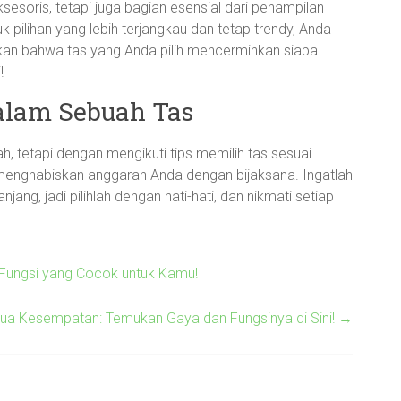
esoris, tetapi juga bagian esensial dari penampilan
 pilihan yang lebih terjangkau dan tetap trendy, Anda
ikan bahwa tas yang Anda pilih mencerminkan siapa
!
dalam Sebuah Tas
h, tetapi dengan mengikuti tips memilih tas sesuai
k menghabiskan anggaran Anda dengan bijaksana. Ingatlah
ang, jadi pilihlah dengan hati-hati, dan nikmati setiap
Fungsi yang Cocok untuk Kamu!
ua Kesempatan: Temukan Gaya dan Fungsinya di Sini!
→