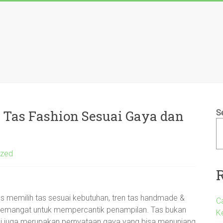
 Tas Fashion Sesuai Gaya dan
S
ized
tips memilih tas sesuai kebutuhan, tren tas handmade &
C
n semangat untuk mempercantik penampilan. Tas bukan
K
i juga merupakan pernyataan gaya yang bisa menunjang