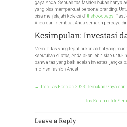
gaya Anda. Sebuah tas fashion bukan hanya aks
yang bisa memperkuat personal branding. Untuk
bisa menjelajahi koleksi di
thehoodbags
. Past
Anda dan membuat Anda semakin percaya diri
Kesimpulan: Investasi 
Memilih tas yang tepat bukanlah hal yang muda
kebutuhan di atas, Anda akan lebih siap untu
bahwa tas yang baik adalah investasi jangka panj
momen fashion Anda!
←
Tren Tas Fashion 2023: Temukan Gaya dan 
Tas Keren untuk Sem
Leave a Reply