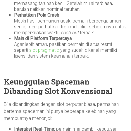
memasang taruhan kecil. Setelah mulai terbiasa,
barulah naikkan nominal taruhan.
Perhatikan Pola Crash
Meski hasil permainan acak, pemain berpengalaman
sering memperhatikan tren multiplier sebelumnya untuk
memperkirakan waktu
cash out
terbaik.
Main di Platform Terpercaya
Agar lebih aman, pastikan bermain di situs resmi
seperti
slot pragmatic
yang sudah dikenal memiliki
lisensi dan sistem keamanan terbaik.
Keunggulan Spaceman
Dibanding Slot Konvensional
Bila dibandingkan dengan slot berputar biasa, permainan
bertema spaceman ini punya beberapa kelebihan yang
membuatnya menonjol:
Interaksi Real-Time:
pemain mengambil keputusan