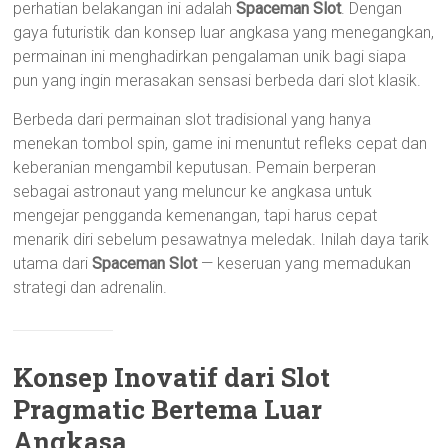
perhatian belakangan ini adalah
Spaceman Slot
. Dengan
gaya futuristik dan konsep luar angkasa yang menegangkan,
permainan ini menghadirkan pengalaman unik bagi siapa
pun yang ingin merasakan sensasi berbeda dari slot klasik.
Berbeda dari permainan slot tradisional yang hanya
menekan tombol spin, game ini menuntut refleks cepat dan
keberanian mengambil keputusan. Pemain berperan
sebagai astronaut yang meluncur ke angkasa untuk
mengejar pengganda kemenangan, tapi harus cepat
menarik diri sebelum pesawatnya meledak. Inilah daya tarik
utama dari
Spaceman Slot
— keseruan yang memadukan
strategi dan adrenalin.
Konsep Inovatif dari Slot
Pragmatic Bertema Luar
Angkasa