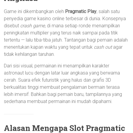
Game ini dikembangkan oleh
Pragmatic Play
, salah satu
penyedia game kasino online terbesar di dunia. Konsepnya
disebut
crash game
, di mana setiap ronde menampilkan
peningkatan multiplier yang terus naik sampai pada titik
tertentu — lalu tiba-tiba jatuh. Tantangan bagi pemain adalah
menentukan kapan waktu yang tepat untuk
cash out
agar
tidak kehilangan taruhan.
Dari sisi visual, permainan ini menampilkan karakter
astronaut lucu dengan latar luar angkasa yang berwarna
cerah. Suara efek futuristik yang halus dan grafis 3D
berkualitas tinggi membuat pengalaman bermain terasa
lebih imersif. Bahkan bagi pemain baru, tampilannya yang
sederhana membuat permainan ini mudah dipahami.
Alasan Mengapa Slot Pragmatic