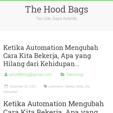
Skip
The Hood Bags
to
content
Tas Unik, Gaya Autentik
Ketika Automation Mengubah
Cara Kita Bekerja, Apa yang
Hilang dari Kehidupan…
okto88blog@gmail.com
Teknologi
November 30, 2025
automation
,
bekerja
,
ketika
,
kita
,
mengubah
Ketika Automation Mengubah
Cara Kita Bekerja, Apa yang