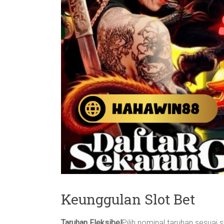
Keunggulan Slot Bet
Taruhan Fleksibel
Pilih nominal taruhan sesuai st