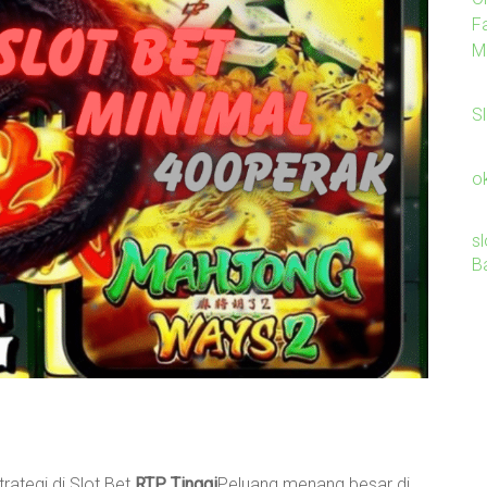
F
M
S
o
s
B
rategi di Slot Bet.
RTP Tinggi
Peluang menang besar di