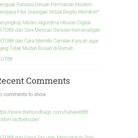
enguak Rahasia Desain Permainan Modern:
engapa Fitur Gulungan Virtual Begitu Memikat?
enyingkap Misteri Algoritma Hiburan Digital
KTO88 dan Seni Mencari Sensasi Kemenangan
KTO88 dan Cara Memilih Camilan Kunyah agar
njing Tidak Mudah Bosan di Rumah
LOT88
Recent Comments
o comments to show.
ttps://www.thehoodbags.com/hahawin88-
lotbet-slotbetcuan/
KTO88 dan Gaya Tas Unik: Menyatukan Tren